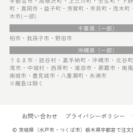
宇都宮市・高根沢町・上三川町・壬生町・下
町・真岡市・益子町・芳賀町・市貝町・茂木町・
木市(一部)
千葉県（一部）
柏市・我孫子市・野田市
沖縄県（一部）
うるま市・読谷村・嘉手納町・沖縄市・北谷
湾市・中城村・西原町・浦添市・那覇市・南
南城市・豊見城市・八重瀬町・糸満市
※離島は除く
お問い合わせ
プライバシーポリシー
©
茨城県（水戸市・つくば市）栃木県宇都宮で注文