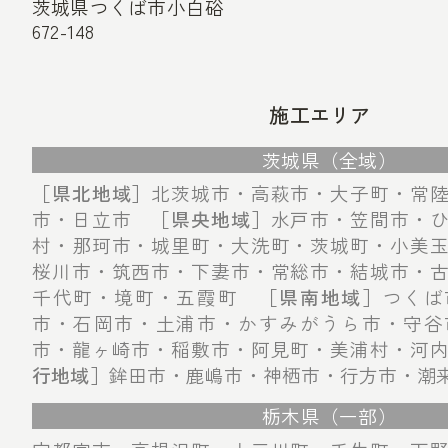
茨城県つくば市小白硲
672-148
施工エリア
茨城県（全域）
［県北地域］
北茨城市・高萩市・大子町・常
市・日立市
［県央地域］
水戸市・笠間市・
村・那珂市・城里町・大洗町・茨城町・小美
桜川市・筑西市・下妻市・常総市・結城市・
千代町・境町・五霞町
［県南地域］
つくば
市・石岡市・土浦市・かすみがうら市・守谷
市・龍ヶ崎市・稲敷市・阿見町・美浦村・河
行地域］
鉾田市・鹿嶋市・神栖市・行方市・潮
栃木県（一部）