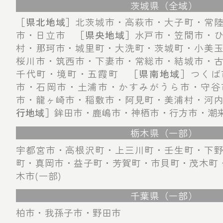
茨城県（全域）
［県北地域］
北茨城市・高萩市・大子町・常
市・日立市
［県央地域］
水戸市・笠間市・
村・那珂市・城里町・大洗町・茨城町・小美
桜川市・筑西市・下妻市・常総市・結城市・
千代町・境町・五霞町
［県南地域］
つくば
市・石岡市・土浦市・かすみがうら市・守谷
市・龍ヶ崎市・稲敷市・阿見町・美浦村・河
行地域］
鉾田市・鹿嶋市・神栖市・行方市・潮
栃木県（一部）
宇都宮市・高根沢町・上三川町・壬生町・下
町・真岡市・益子町・芳賀町・市貝町・茂木町・
木市(一部)
千葉県（一部）
柏市・我孫子市・野田市