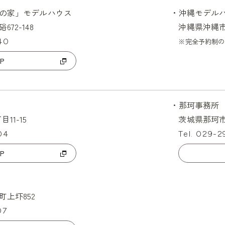
の家」モデルハウス
・沖縄モデル
72-148
沖縄県沖縄
40
※完全予約制の
P
・那珂事務所
11-15
茨城県那珂市
04
Tel. 029-
P
上圷852
07