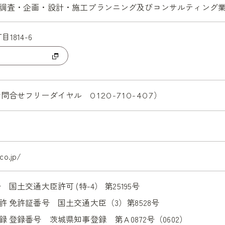
調査・企画・設計・施工プランニング及びコンサルティング
1814-6
お問合せフリーダイヤル
）
0120-710-407
co.jp/
番号 国土交通大臣許可
(特-4） 第25195号
免許 免許証番号
国土交通大臣（3）第8528号
登録 登録番号
茨城県知事登録
第Ａ0872号（0602）