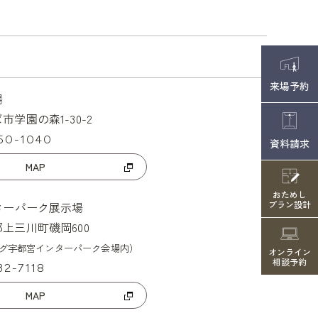
来場予約
場
学園の森1-30-2
850-1040
資料請求
MAP
おためし
プラン設計
ターパーク展示場
上三川町磯岡600
ング宇都宮インターパーク会場内）
オンライン
相談予約
32-7118
MAP