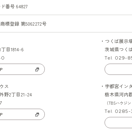
ド番号 64827
商標登録 第5062272号
・つくば展示
目1814-6
茨城県つくば市
40
Tel. 029-
P
ウス
・宇都宮イン
野2丁目21-24
栃木県河内郡
7
（TBSハウジ
Tel. 0285-
P