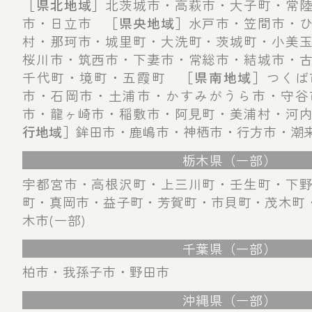
［県北地域］
北茨城市・高萩市・大子町・常
市・日立市
［県央地域］
水戸市・笠間市・
村・那珂市・城里町・大洗町・茨城町・小美
桜川市・筑西市・下妻市・常総市・結城市・
千代町・境町・五霞町
［県南地域］
つくば
市・石岡市・土浦市・かすみがうら市・守谷
市・龍ヶ崎市・稲敷市・阿見町・美浦村・河
行地域］
鉾田市・鹿嶋市・神栖市・行方市・潮
栃木県（一部）
宇都宮市・高根沢町・上三川町・壬生町・下
町・真岡市・益子町・芳賀町・市貝町・茂木町・
木市(一部)
千葉県（一部）
柏市・我孫子市・野田市
沖縄県（一部）