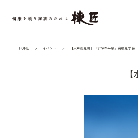
HOME
イベント
【水戸市見川】「31坪の平屋」完成見学会
【