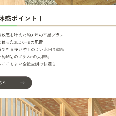
＆体感ポイント！
開放感を叶えた約31坪の平屋プラン
使った3LDK＋αの配置
遊できる使い勝手のよい水回り動線
た約16帖のプラスαの大収納
らここちよい全館空調の快適さ
ちら