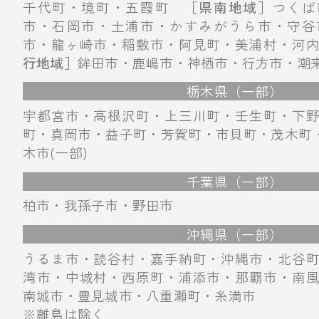
千代町・境町・五霞町
［県南地域］
つくば
市・石岡市・土浦市・かすみがうら市・守谷
市・龍ヶ崎市・稲敷市・阿見町・美浦村・河
行地域］
鉾田市・鹿嶋市・神栖市・行方市・潮
栃木県（一部）
宇都宮市・高根沢町・上三川町・壬生町・下
町・真岡市・益子町・芳賀町・市貝町・茂木町・
木市(一部)
千葉県（一部）
柏市・我孫子市・野田市
沖縄県（一部）
うるま市・読谷村・嘉手納町・沖縄市・北谷
湾市・中城村・西原町・浦添市・那覇市・南
南城市・豊見城市・八重瀬町・糸満市
※離島は除く