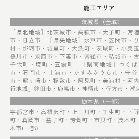
施工エリア
茨城県（全域）
［県北地域］
北茨城市・高萩市・大子町・常
市・日立市
［県央地域］
水戸市・笠間市・
村・那珂市・城里町・大洗町・茨城町・小美
桜川市・筑西市・下妻市・常総市・結城市・
千代町・境町・五霞町
［県南地域］
つくば
市・石岡市・土浦市・かすみがうら市・守谷
市・龍ヶ崎市・稲敷市・阿見町・美浦村・河
行地域］
鉾田市・鹿嶋市・神栖市・行方市・潮
栃木県（一部）
宇都宮市・高根沢町・上三川町・壬生町・下
町・真岡市・益子町・芳賀町・市貝町・茂木町・
木市(一部)