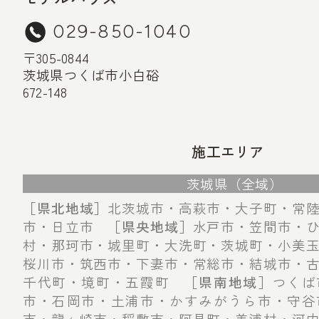
029-850-1040
〒305-0844
茨城県つくば市小白硲
672-148
施工エリア
茨城県（全域）
［県北地域］
北茨城市・高萩市・大子町・常
市・日立市
［県央地域］
水戸市・笠間市・
村・那珂市・城里町・大洗町・茨城町・小美
桜川市・筑西市・下妻市・常総市・結城市・
千代町・境町・五霞町
［県南地域］
つくば
市・石岡市・土浦市・かすみがうら市・守谷
市・龍ヶ崎市・稲敷市・阿見町・美浦村・河