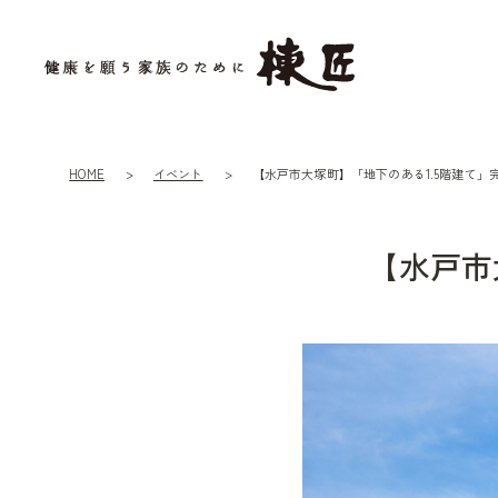
HOME
イベント
【水戸市大塚町】「地下のある1.5階建て」
【水戸市