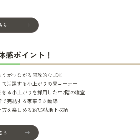
ちら
＆体感ポイント！
ゅうがつながる開放的なLDK
して活躍する小上がりの畳コーナー
できる小上がりを採用した中2階の寝室
所で完結する家事ラク動線
方を楽しめる約7.5帖地下収納
ちら