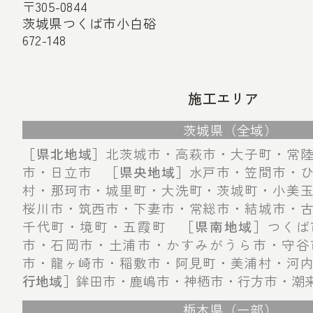
〒305-0844
茨城県つくば市小白硲
672-148
施工エリア
茨城県（全域）
［県北地域］
北茨城市・高萩市・大子町・常
市・日立市
［県央地域］
水戸市・笠間市・
村・那珂市・城里町・大洗町・茨城町・小美
桜川市・筑西市・下妻市・常総市・結城市・
千代町・境町・五霞町
［県南地域］
つくば
市・石岡市・土浦市・かすみがうら市・守谷
市・龍ヶ崎市・稲敷市・阿見町・美浦村・河
行地域］
鉾田市・鹿嶋市・神栖市・行方市・潮
栃木県（一部）