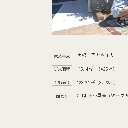
夫婦、子ども１人
家族構成
2
115.14m
（34.75坪）
延床面積
2
123.34m
（37.22坪）
有効面積
3LDK＋小屋裏収納＋フ
間取り