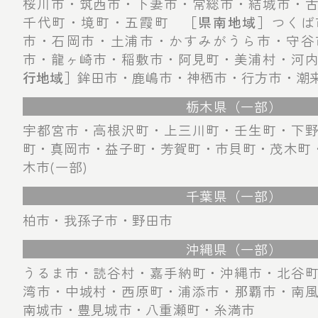
桜川市・筑西市・下妻市・常総市・結城市・
千代町・境町・五霞町
［県南地域］
つくば
市・石岡市・土浦市・かすみがうら市・守谷
市・龍ヶ崎市・稲敷市・阿見町・美浦村・河
行地域］
鉾田市・鹿嶋市・神栖市・行方市・潮
栃木県（一部）
宇都宮市・高根沢町・上三川町・壬生町・下
町・真岡市・益子町・芳賀町・市貝町・茂木町・
木市(一部)
千葉県（一部）
柏市・我孫子市・野田市
沖縄県（一部）
うるま市・読谷村・嘉手納町・沖縄市・北谷
湾市・中城村・西原町・浦添市・那覇市・南
南城市・豊見城市・八重瀬町・糸満市