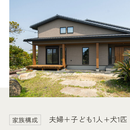
夫婦＋子ども1人+犬1匹
家族構成