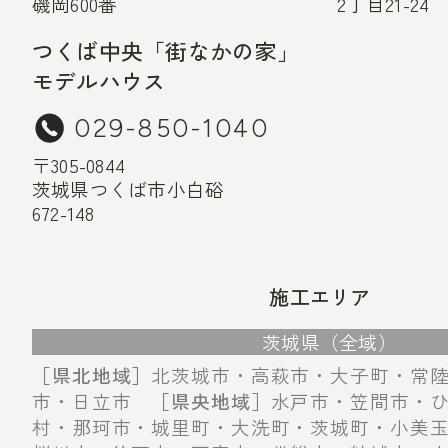
磯岡600番
2丁目21-24
つくば中央「街なかの家」
モデルハウス
029-850-1040
〒305-0844
茨城県つくば市小白硲
672-148
施工エリア
茨城県（全域）
［県北地域］
北茨城市・高萩市・大子町・常
市・日立市
［県央地域］
水戸市・笠間市・
村・那珂市・城里町・大洗町・茨城町・小美