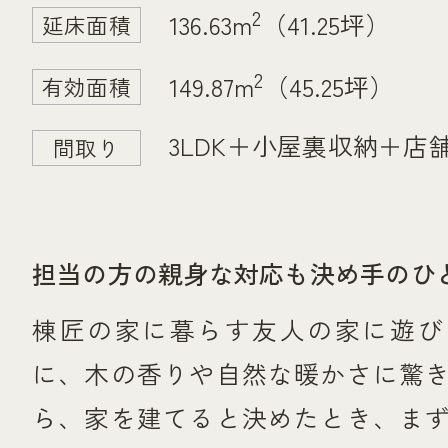
2
136.63m
（41.25坪）
延床面積
2
149.87m
（45.25坪）
有効面積
3LDK＋小屋裏収納＋店
間取り
担当の方の親身な対応も決め手のひ
棟匠の家に暮らす友人の家に遊び
に、木の香りや自然な暖かさに驚
ら、家を建てると決めたとき、ま