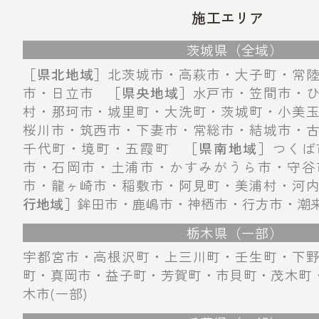
施工エリア
茨城県（全域）
［県北地域］
北茨城市・高萩市・大子町・常
市・日立市
［県央地域］
水戸市・笠間市・
村・那珂市・城里町・大洗町・茨城町・小美
桜川市・筑西市・下妻市・常総市・結城市・
千代町・境町・五霞町
［県南地域］
つくば
市・石岡市・土浦市・かすみがうら市・守谷
市・龍ヶ崎市・稲敷市・阿見町・美浦村・河
行地域］
鉾田市・鹿嶋市・神栖市・行方市・潮
栃木県（一部）
宇都宮市・高根沢町・上三川町・壬生町・下
町・真岡市・益子町・芳賀町・市貝町・茂木町・
木市(一部)